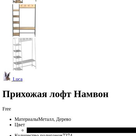
Luca
Прихожая лофт Намвон
Free
Материалы
Металл, Дерево
Цвет
Количество полигонов
7274