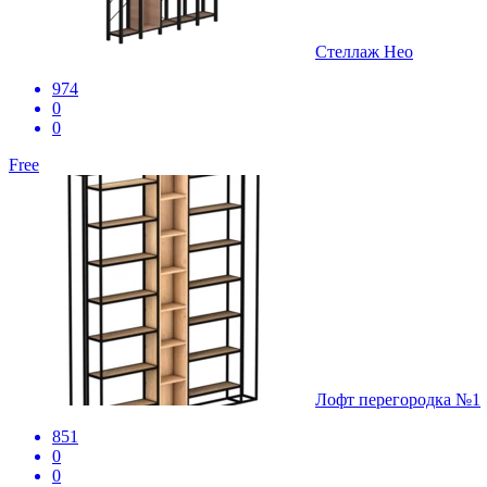
Стеллаж Нео
974
0
0
Free
Лофт перегородка №1
851
0
0