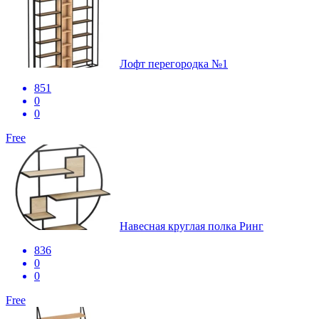
Лофт перегородка №1
851
0
0
Free
Навесная круглая полка Ринг
836
0
0
Free