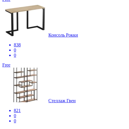
Консоль Рокки
838
0
0
Free
Стеллаж Гвен
821
0
0