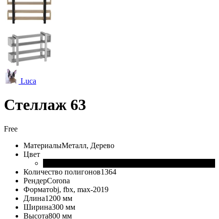
Luca
Стеллаж 63
Free
Материалы
Металл, Дерево
Цвет
Количество полигонов
1364
Рендер
Corona
Формат
obj, fbx, max-2019
Длина
1200 мм
Ширина
300 мм
Высота
800 мм