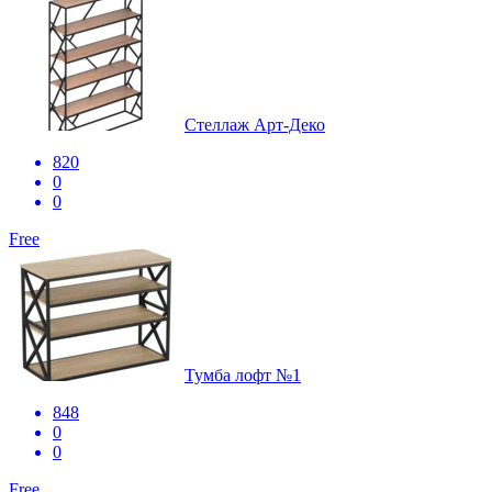
Стеллаж Арт-Деко
820
0
0
Free
Тумба лофт №1
848
0
0
Free