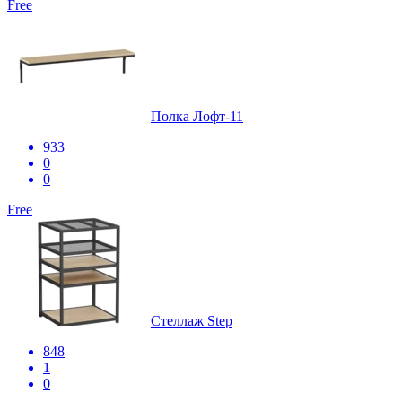
Free
Полка Лофт-11
933
0
0
Free
Стеллаж Step
848
1
0