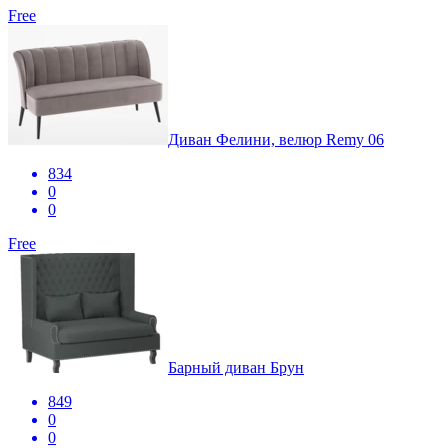
Free
Диван Фелини, велюр Remy 06
834
0
0
Free
Барный диван Брун
849
0
0