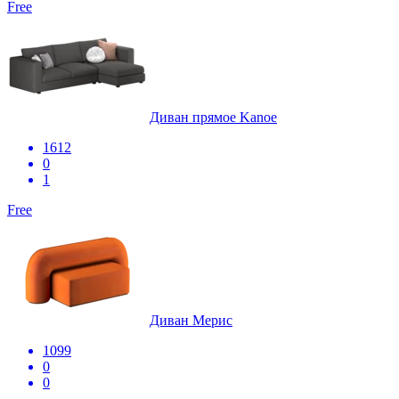
Free
Диван прямое Kanoe
1612
0
1
Free
Диван Мерис
1099
0
0