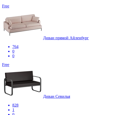
Free
Диван прямой Айленбург
764
0
0
Free
Диван Севилья
828
1
0