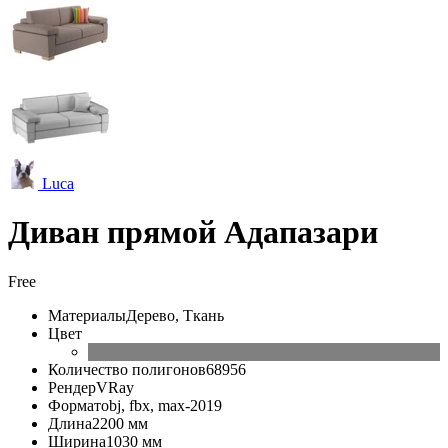
Luca
Диван прямой Адапазари
Free
Материалы
Дерево, Ткань
Цвет
Количество полигонов
68956
Рендер
VRay
Формат
obj, fbx, max-2019
Длина
2200 мм
Ширина
1030 мм