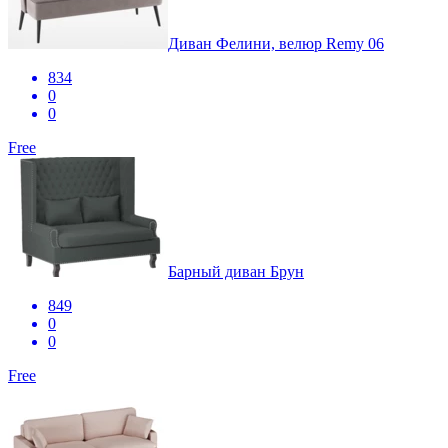
Диван Фелини, велюр Remy 06
834
0
0
Free
Барный диван Брун
849
0
0
Free