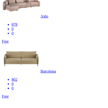
Aldo
878
0
0
Free
Barcelona
802
0
0
Free