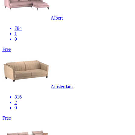
Albert
784
1
0
Free
Amsterdam
816
2
0
Free