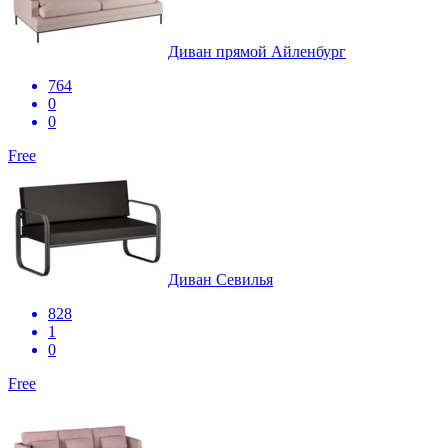
Диван прямой Айленбург
764
0
0
Free
Диван Севилья
828
1
0
Free