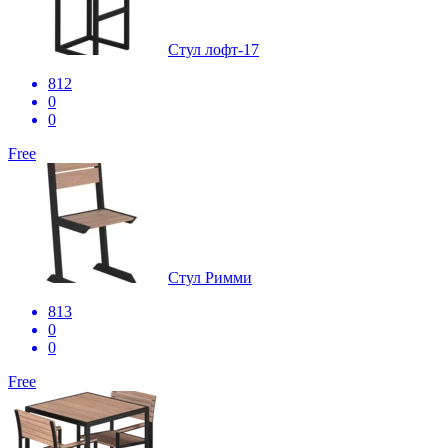
Стул лофт-17
812
0
0
Free
Стул Римми
813
0
0
Free