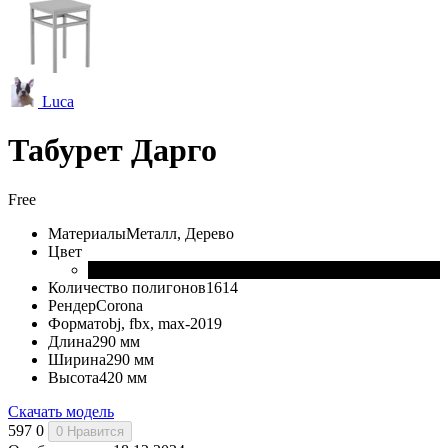
Luca
Табурет Дарго
Free
Материалы
Металл, Дерево
Цвет
Количество полигонов
1614
Рендер
Corona
Формат
obj, fbx, max-2019
Длина
290 мм
Ширина
290 мм
Высота
420 мм
Скачать модель
597
0
0
Нравится