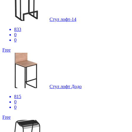
Стул лофт-14
833
0
0
Free
Стул лофт Додо
815
0
0
Free