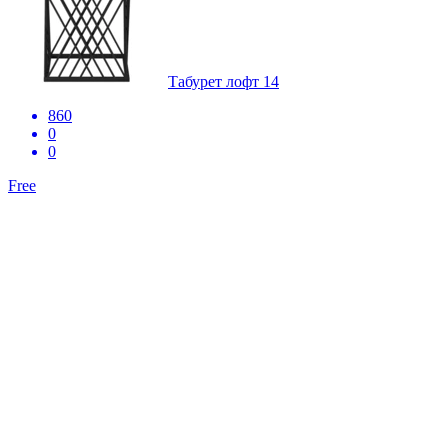
Табурет лофт 14
860
0
0
Free