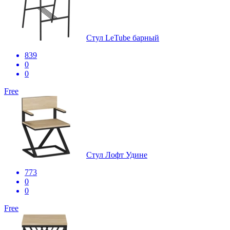
Стул LeTube барный
839
0
0
Free
Стул Лофт Удине
773
0
0
Free