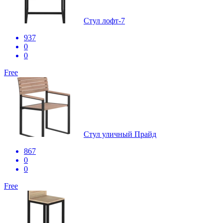
Стул лофт-7
937
0
0
Free
Стул уличный Прайд
867
0
0
Free