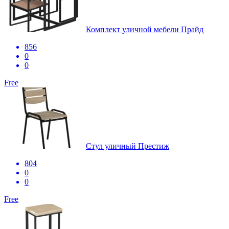
Комплект уличной мебели Прайд
856
0
0
Free
Стул уличный Престиж
804
0
0
Free