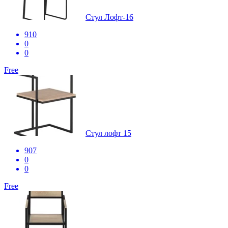
Стул Лофт-16
910
0
0
Free
Стул лофт 15
907
0
0
Free