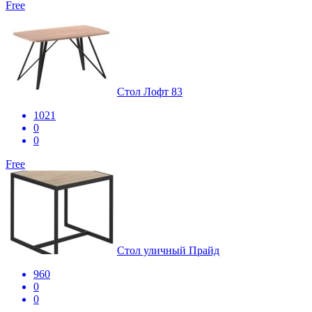
Free
Стол Лофт 83
1021
0
0
Free
Стол уличный Прайд
960
0
0