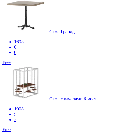
Стол Гранада
1698
0
0
Free
Стол с качелями 6 мест
1908
5
2
Free