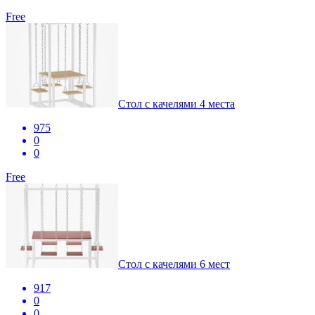
Free
Стол с качелями 4 места
975
0
0
Free
Стол с качелями 6 мест
917
0
0