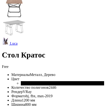
Luca
Стол Кратос
Free
Материалы
Металл, Дерево
Цвет
Количество полигонов
2446
Рендер
VRay
Формат
obj, fbx, max-2019
Длина
1200 мм
Ширина
800 мм