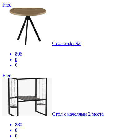
Free
Стол лофт-92
896
0
0
Free
Стол с качелями 2 места
880
0
0