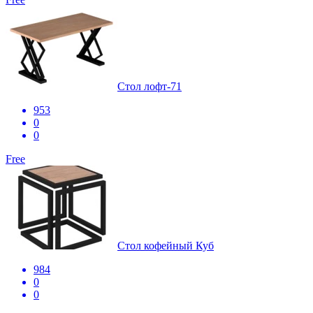
Стол лофт-71
953
0
0
Free
Стол кофейный Куб
984
0
0