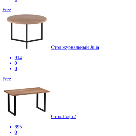
Free
Стол журнальный Julia
914
0
0
Free
Стол Лофт2
895
0