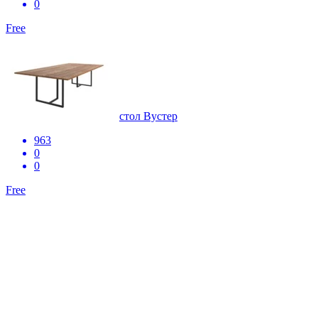
0
Free
стол Вустер
963
0
0
Free