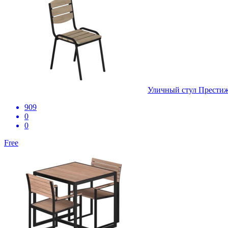
Уличный стул Прести
909
0
0
Free