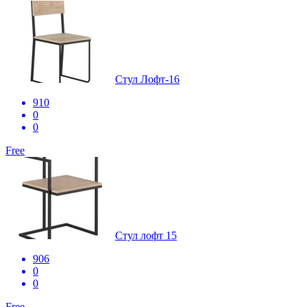
Стул Лофт-16
910
0
0
Free
Стул лофт 15
906
0
0
Free