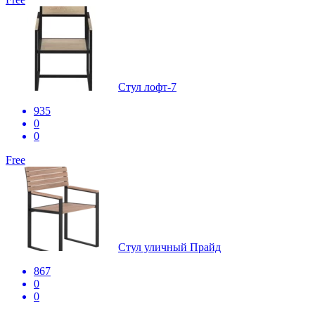
Стул лофт-7
935
0
0
Free
Стул уличный Прайд
867
0
0