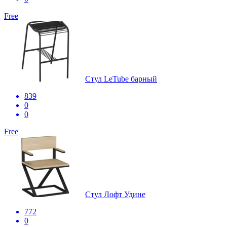
Free
Стул LeTube барный
839
0
0
Free
Стул Лофт Удине
772
0