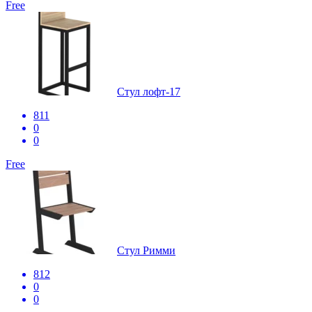
Free
Стул лофт-17
811
0
0
Free
Стул Римми
812
0
0