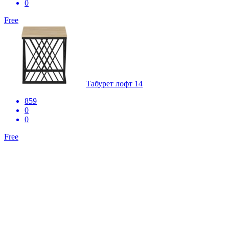
0
Free
Табурет лофт 14
859
0
0
Free