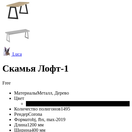
Luca
Скамья Лофт-1
Free
Материалы
Металл, Дерево
Цвет
Количество полигонов
1495
Рендер
Corona
Формат
obj, fbx, max-2019
Длина
1200 мм
Ширина
400 мм