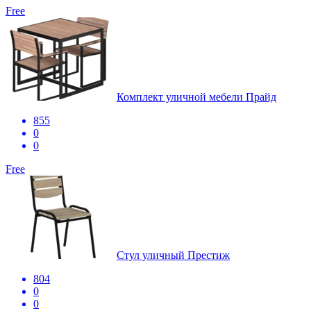
Free
Комплект уличной мебели Прайд
855
0
0
Free
Стул уличный Престиж
804
0
0