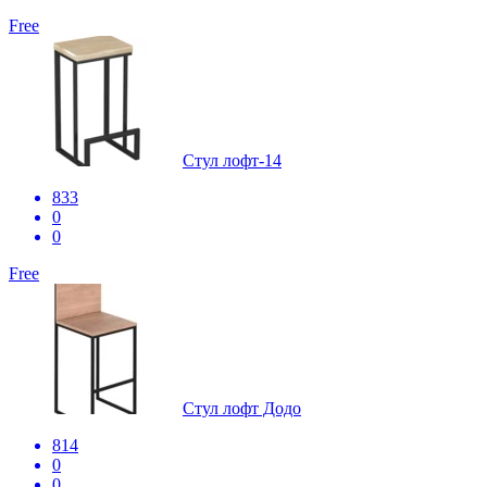
Free
Стул лофт-14
833
0
0
Free
Стул лофт Додо
814
0
0