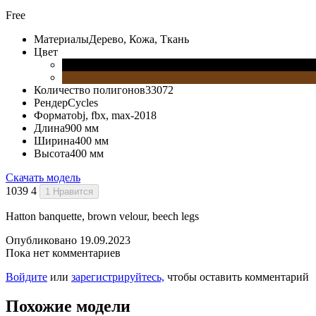
Free
Материалы
Дерево, Кожа, Ткань
Цвет
Количество полигонов
33072
Рендер
Cycles
Формат
obj, fbx, max-2018
Длина
900 мм
Ширина
400 мм
Высота
400 мм
Скачать модель
1039
4
1
Нравится
Hatton banquette, brown velour, beech legs
Опубликовано 19.09.2023
Пока нет комментариев
Войдите
или
зарегистрируйтесь,
чтобы оставить комментарий
Похожие модели