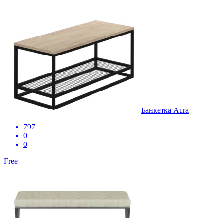
Банкетка Aura
797
0
0
Free