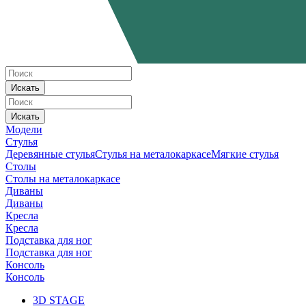
Искать
Искать
Модели
Стулья
Деревянные стулья
Стулья на металокаркасе
Мягкие стулья
Столы
Столы на металокаркасе
Диваны
Диваны
Кресла
Кресла
Подставка для ног
Подставка для ног
Консоль
Консоль
3D STAGE